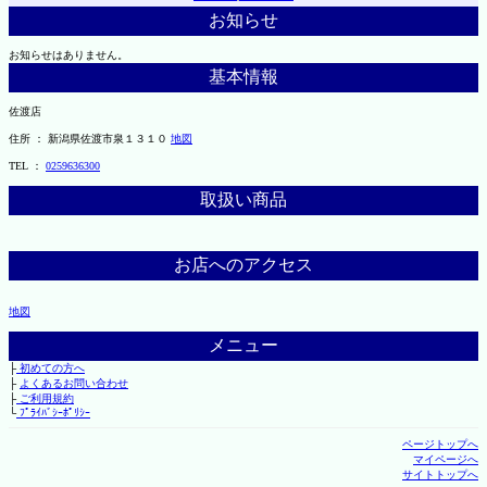
お知らせ
お知らせはありません。
基本情報
佐渡店
住所 ： 新潟県佐渡市泉１３１０
地図
TEL ：
0259636300
取扱い商品
お店へのアクセス
地図
メニュー
├
初めての方へ
├
よくあるお問い合わせ
├
ご利用規約
└
ﾌﾟﾗｲﾊﾞｼｰﾎﾟﾘｼｰ
ページトップへ
マイページへ
サイトトップへ