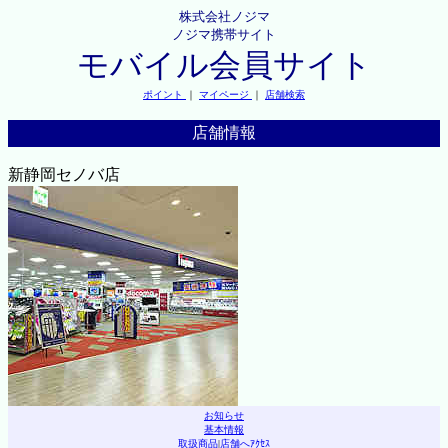
株式会社ノジマ
ノジマ携帯サイト
モバイル会員サイト
ポイント
｜
マイページ
｜
店舗検索
店舗情報
新静岡セノバ店
お知らせ
基本情報
取扱商品
|
店舗へｱｸｾｽ