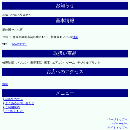
お知らせ
お知らせはありません。
基本情報
新静岡セノバ店
住所 ： 静岡県静岡市葵区鷹匠1-1-1 新静岡セノバ4階
地図
TEL ：
0546533301
取扱い商品
修理診断 | パソコン | 携帯電話 | 家電 | エアコン | ゲーム | デジタルプリント
お店へのアクセス
地図
メニュー
├
初めての方へ
├
よくあるお問い合わせ
├
ご利用規約
└
ﾌﾟﾗｲﾊﾞｼｰﾎﾟﾘｼｰ
ページトップへ
マイページへ
サイトトップへ