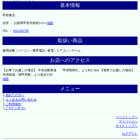
基本情報
甲府東店
住所 ： 山梨県甲府市朝気3-15-1
地図
TEL ：
0552365700
取扱い商品
修理診断 | パソコン | 携帯電話 | 家電 | エアコン | ゲーム
お店へのアクセス
【お車でお越しの場合】 中央自動車道 「甲府昭和IC」より約5.5km 【電車でお越しの場合】
JR身延線「南甲府駅」より徒歩15分
地図
メニュー
├
初めての方へ
├
よくあるお問い合わせ
├
ご利用規約
└
ﾌﾟﾗｲﾊﾞｼｰﾎﾟﾘｼｰ
ページトップへ
マイページへ
サイトトップへ
ログアウト