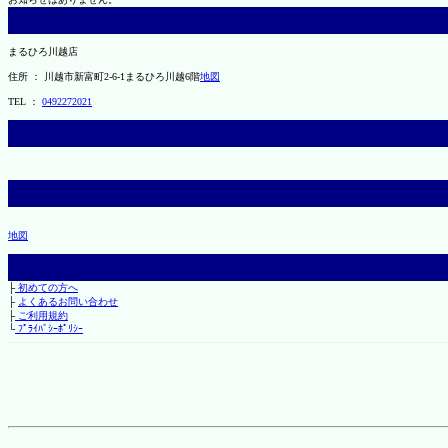
まるひろ川越店
住所 ： 川越市新富町2-6-1まるひろ川越6階
地図
TEL ：
0492272021
地図
├
初めての方へ
├
よくあるお問い合わせ
├
ご利用規約
└
ﾌﾟﾗｲﾊﾞｼｰﾎﾟﾘｼｰ