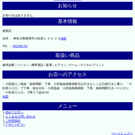
お知らせ
お知らせはありません。
基本情報
座間店
住所 ： 神奈川県座間市小松原１-４３-２３
地図
TEL ：
0462981701
取扱い商品
修理診断 | パソコン | 携帯電話 | 家電 | エアコン | ゲーム | デジタルプリント
お店へのアクセス
・小田急江ノ島線「南林間駅」下車、小田急線相模原駅北口行きもしくは日産行きに乗り、「小
松原入り口」で下車。徒歩10分・小田急線「小田急相模原駅」下車。南林間駅行きバスにのり
「小松原入り口」で降りて徒歩5分
地図
メニュー
├
初めての方へ
├
よくあるお問い合わせ
├
ご利用規約
└
ﾌﾟﾗｲﾊﾞｼｰﾎﾟﾘｼｰ
ページトップへ