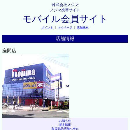
株式会社ノジマ
ノジマ携帯サイト
モバイル会員サイト
ポイント
｜
マイページ
｜
店舗検索
店舗情報
座間店
お知らせ
基本情報
取扱商品
|
店舗へｱｸｾｽ