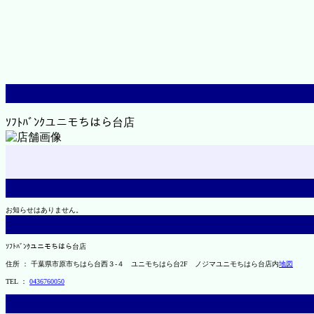
ｿﾌﾄﾊﾞﾝｸユニモちはら台店
お知らせはありません。
ｿﾌﾄﾊﾞﾝｸユニモちはら台店
住所 ： 千葉県市原市ちはら台西３-４ ユニモちはら台2F ノジマユニモちはら台店内
地図
TEL ：
0436760050