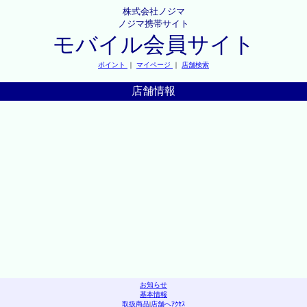
株式会社ノジマ
ノジマ携帯サイト
モバイル会員サイト
ポイント
｜
マイページ
｜
店舗検索
店舗情報
お知らせ
基本情報
取扱商品
|
店舗へｱｸｾｽ