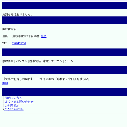
お知らせはありません。
藤枝駅前店
住所 ： 藤枝市駅前3丁目20番1
地図
TEL ：
0546455551
修理診断 | パソコン | 携帯電話 | 家電 | エアコン | ゲーム
【電車でお越しの場合】 ＪＲ東海道本線「藤枝駅」北口より徒歩5分
地図
├
初めての方へ
├
よくあるお問い合わせ
├
ご利用規約
└
ﾌﾟﾗｲﾊﾞｼｰﾎﾟﾘｼｰ