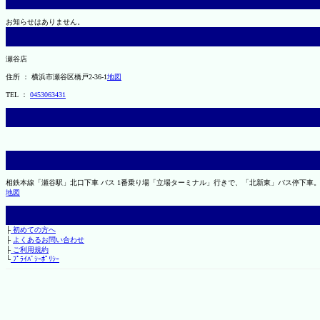
お知らせはありません。
瀬谷店
住所 ： 横浜市瀬谷区橋戸2-36-1
地図
TEL ：
0453063431
相鉄本線「瀬谷駅」北口下車 バス 1番乗り場「立場ターミナル」行きで、「北新東」バス停下車。
地図
├
初めての方へ
├
よくあるお問い合わせ
├
ご利用規約
└
ﾌﾟﾗｲﾊﾞｼｰﾎﾟﾘｼｰ