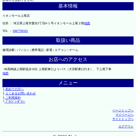
基本情報
イオンモール上尾店
住所 ： 埼玉県上尾市愛宕3丁目8-１号イオンモール上尾２階
地図
TEL ：
0487790181
取扱い商品
修理診断 | パソコン | 携帯電話 | 家電 | エアコン | ゲーム
お店へのアクセス
･JR高崎線上尾駅徒歩18分 上尾駅東口よりバス（大宮駅東口行き）、下上尾下車
地図
メニュー
├
初めての方へ
├
よくあるお問い合わせ
├
ご利用規約
└
ﾌﾟﾗｲﾊﾞｼｰﾎﾟﾘｼｰ
ページトップへ
マイページへ
サイトトップへ
ログアウト