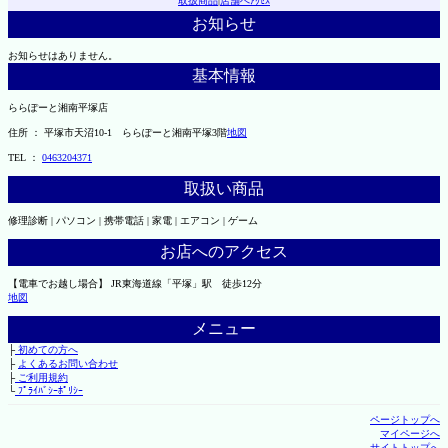
取扱商品
|
店舗へｱｸｾｽ
お知らせ
お知らせはありません。
基本情報
ららぽーと湘南平塚店
住所 ： 平塚市天沼10-1 ららぽーと湘南平塚3階
地図
TEL ：
0463204371
取扱い商品
修理診断 | パソコン | 携帯電話 | 家電 | エアコン | ゲーム
お店へのアクセス
【電車でお越し場合】 JR東海道線「平塚」駅 徒歩12分
地図
メニュー
├
初めての方へ
├
よくあるお問い合わせ
├
ご利用規約
└
ﾌﾟﾗｲﾊﾞｼｰﾎﾟﾘｼｰ
ページトップへ
マイページへ
サイトトップへ