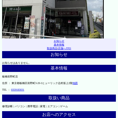
お知らせ
基本情報
取扱商品
|
店舗へｱｸｾｽ
お知らせ
お知らせはありません。
基本情報
板橋前野町店
住所 ： 東京都板橋区前野町3-20-1ヒューリック志村坂上2階
地図
TEL ：
0359183031
取扱い商品
修理診断 | パソコン | 携帯電話 | 家電 | エアコン | ゲーム
お店へのアクセス