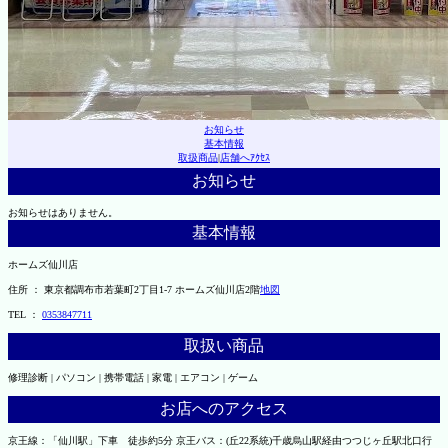
お知らせ
基本情報
取扱商品
|
店舗へｱｸｾｽ
お知らせ
お知らせはありません。
基本情報
ホームズ仙川店
住所 ： 東京都調布市若葉町2丁目1-7 ホームズ仙川店2階
地図
TEL ：
0353847711
取扱い商品
修理診断 | パソコン | 携帯電話 | 家電 | エアコン | ゲーム
お店へのアクセス
京王線：「仙川駅」下車 徒歩約5分 京王バス：(丘22系統)千歳烏山駅経由つつじヶ丘駅北口行