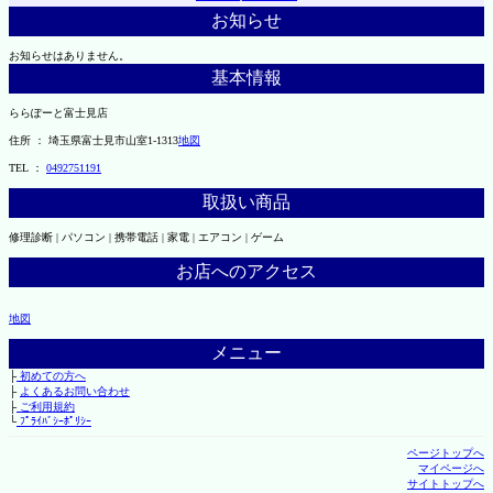
お知らせ
お知らせはありません。
基本情報
ららぽーと富士見店
住所 ： 埼玉県富士見市山室1-1313
地図
TEL ：
0492751191
取扱い商品
修理診断 | パソコン | 携帯電話 | 家電 | エアコン | ゲーム
お店へのアクセス
地図
メニュー
├
初めての方へ
├
よくあるお問い合わせ
├
ご利用規約
└
ﾌﾟﾗｲﾊﾞｼｰﾎﾟﾘｼｰ
ページトップへ
マイページへ
サイトトップへ