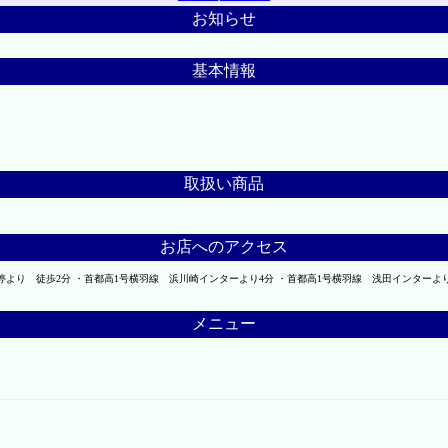
お知らせ
基本情報
取扱い商品
お店へのアクセス
停より 徒歩2分 ・首都高1号横羽線 浜川崎インターより4分 ・首都高1号横羽線 浅田インターよ
メニュー