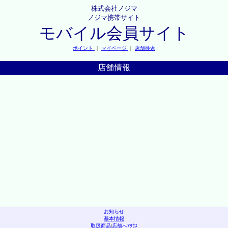
株式会社ノジマ
ノジマ携帯サイト
モバイル会員サイト
ポイント
｜
マイページ
｜
店舗検索
店舗情報
お知らせ
基本情報
取扱商品
|
店舗へｱｸｾｽ