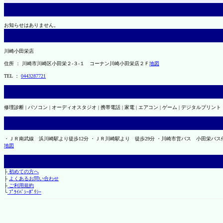
お知らせはありません。
川崎小田栄店
住所 ： 川崎市川崎区小田栄２‐３‐１ コーナン川崎小田栄店２Ｆ
地図
TEL ：
0443287721
修理診断 | パソコン | オーディオスタジオ | 携帯電話 | 家電 | エアコン | ゲーム | デジタルプリント
・ＪＲ南武線 浜川崎駅より徒歩12分 ・ＪＲ川崎駅より 徒歩29分 ・川崎市営バス 小田栄バス
地図
├
初めての方へ
├
よくあるお問い合わせ
├
ご利用規約
└
ﾌﾟﾗｲﾊﾞｼｰﾎﾟﾘｼｰ