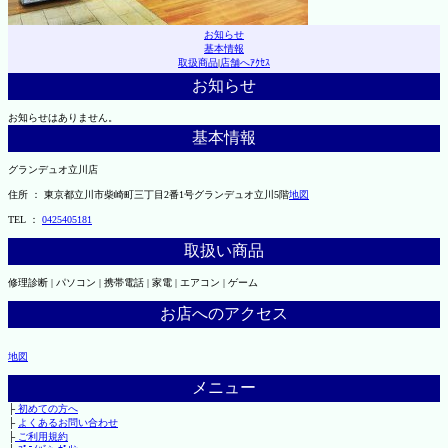
お知らせ
基本情報
取扱商品
|
店舗へｱｸｾｽ
お知らせ
お知らせはありません。
基本情報
グランデュオ立川店
住所 ： 東京都立川市柴崎町三丁目2番1号グランデュオ立川5階
地図
TEL ：
0425405181
取扱い商品
修理診断 | パソコン | 携帯電話 | 家電 | エアコン | ゲーム
お店へのアクセス
地図
メニュー
├
初めての方へ
├
よくあるお問い合わせ
├
ご利用規約