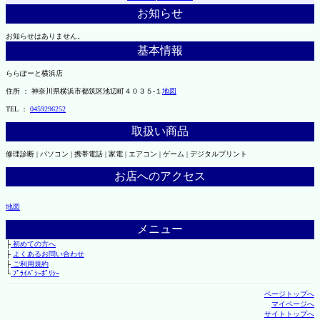
お知らせ
お知らせはありません。
基本情報
ららぽーと横浜店
住所 ： 神奈川県横浜市都筑区池辺町４０３５-１
地図
TEL ：
0459296252
取扱い商品
修理診断 | パソコン | 携帯電話 | 家電 | エアコン | ゲーム | デジタルプリント
お店へのアクセス
地図
メニュー
├
初めての方へ
├
よくあるお問い合わせ
├
ご利用規約
└
ﾌﾟﾗｲﾊﾞｼｰﾎﾟﾘｼｰ
ページトップへ
マイページへ
サイトトップへ