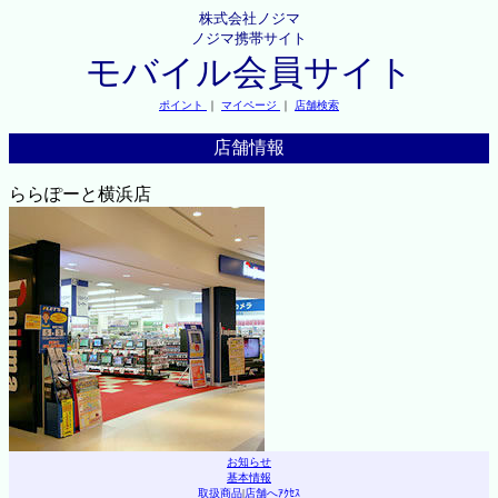
株式会社ノジマ
ノジマ携帯サイト
モバイル会員サイト
ポイント
｜
マイページ
｜
店舗検索
店舗情報
ららぽーと横浜店
お知らせ
基本情報
取扱商品
|
店舗へｱｸｾｽ