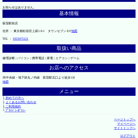
お知らせはありません。
基本情報
荻窪駅前店
住所 ： 東京都杉並区上萩1-9-1 タウンセブン６F
地図
TEL ：
0353475121
取扱い商品
修理診断 | パソコン | 携帯電話 | 家電 | エアコン | ゲーム
お店へのアクセス
JR中央線・地下鉄丸ノ内線 荻窪駅北口より徒歩1分
地図
メニュー
├
初めての方へ
├
よくあるお問い合わせ
├
ご利用規約
└
ﾌﾟﾗｲﾊﾞｼｰﾎﾟﾘｼｰ
ページトップへ
マイページへ
サイトトップへ
ログアウト