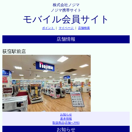
株式会社ノジマ
ノジマ携帯サイト
モバイル会員サイト
ポイント
｜
マイページ
｜
店舗検索
店舗情報
荻窪駅前店
お知らせ
基本情報
取扱商品
|
店舗へｱｸｾｽ
お知らせ