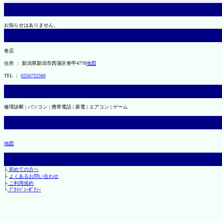
お知らせはありません。
巻店
住所 ： 新潟県新潟市西蒲区巻甲4770
地図
TEL ：
0256732560
修理診断 | パソコン | 携帯電話 | 家電 | エアコン | ゲーム
地図
├
初めての方へ
├
よくあるお問い合わせ
├
ご利用規約
└
ﾌﾟﾗｲﾊﾞｼｰﾎﾟﾘｼｰ