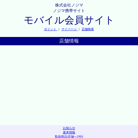
株式会社ノジマ
ノジマ携帯サイト
モバイル会員サイト
ポイント
｜
マイページ
｜
店舗検索
店舗情報
お知らせ
基本情報
取扱商品
|
店舗へｱｸｾｽ