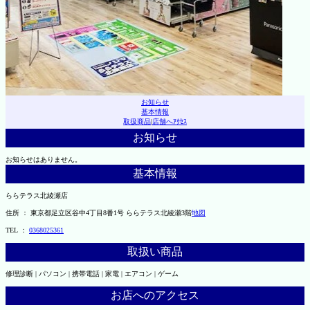
お知らせ
基本情報
取扱商品
|
店舗へｱｸｾｽ
お知らせ
お知らせはありません。
基本情報
ららテラス北綾瀬店
住所 ： 東京都足立区谷中4丁目8番1号 ららテラス北綾瀬3階
地図
TEL ：
0368025361
取扱い商品
修理診断 | パソコン | 携帯電話 | 家電 | エアコン | ゲーム
お店へのアクセス