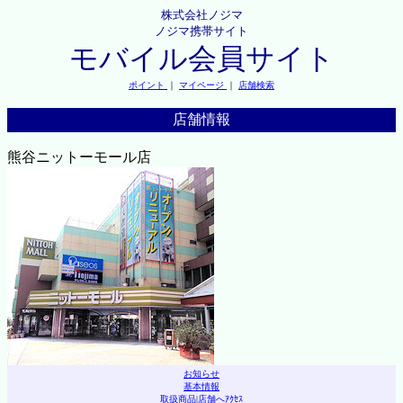
株式会社ノジマ
ノジマ携帯サイト
モバイル会員サイト
ポイント
｜
マイページ
｜
店舗検索
店舗情報
熊谷ニットーモール店
お知らせ
基本情報
取扱商品
|
店舗へｱｸｾｽ