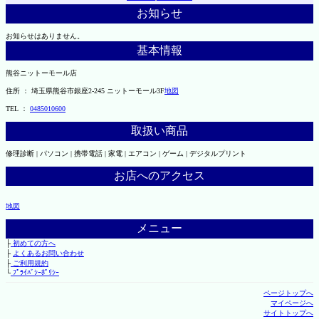
お知らせ
お知らせはありません。
基本情報
熊谷ニットーモール店
住所 ： 埼玉県熊谷市銀座2-245 ニットーモール3F
地図
TEL ：
0485010600
取扱い商品
修理診断 | パソコン | 携帯電話 | 家電 | エアコン | ゲーム | デジタルプリント
お店へのアクセス
地図
メニュー
├
初めての方へ
├
よくあるお問い合わせ
├
ご利用規約
└
ﾌﾟﾗｲﾊﾞｼｰﾎﾟﾘｼｰ
ページトップへ
マイページへ
サイトトップへ