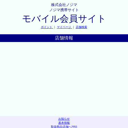
株式会社ノジマ
ノジマ携帯サイト
モバイル会員サイト
ポイント
｜
マイページ
｜
店舗検索
店舗情報
お知らせ
基本情報
取扱商品
|
店舗へｱｸｾｽ