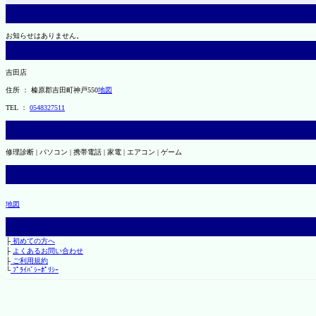
お知らせはありません。
吉田店
住所 ： 榛原郡吉田町神戸550
地図
TEL ：
0548327511
修理診断 | パソコン | 携帯電話 | 家電 | エアコン | ゲーム
地図
├
初めての方へ
├
よくあるお問い合わせ
├
ご利用規約
└
ﾌﾟﾗｲﾊﾞｼｰﾎﾟﾘｼｰ