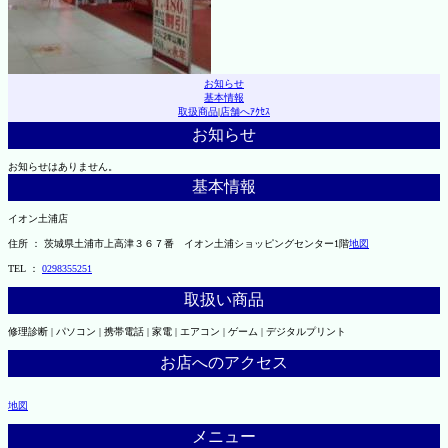
お知らせ
基本情報
取扱商品
|
店舗へｱｸｾｽ
お知らせ
お知らせはありません。
基本情報
イオン土浦店
住所 ： 茨城県土浦市上高津３６７番 イオン土浦ショッピングセンター1階
地図
TEL ：
0298355251
取扱い商品
修理診断 | パソコン | 携帯電話 | 家電 | エアコン | ゲーム | デジタルプリント
お店へのアクセス
地図
メニュー