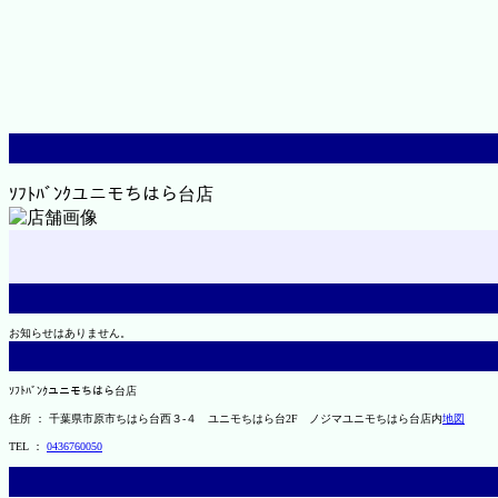
ｿﾌﾄﾊﾞﾝｸユニモちはら台店
お知らせはありません。
ｿﾌﾄﾊﾞﾝｸユニモちはら台店
住所 ： 千葉県市原市ちはら台西３-４ ユニモちはら台2F ノジマユニモちはら台店内
地図
TEL ：
0436760050