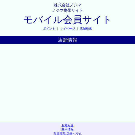
株式会社ノジマ
ノジマ携帯サイト
モバイル会員サイト
ポイント
｜
マイページ
｜
店舗検索
店舗情報
お知らせ
基本情報
取扱商品
|
店舗へｱｸｾｽ