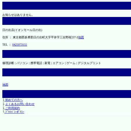
お知らせはありません。
日の出店(イオンモール日の出)
住所 ： 東京都西多摩郡日の出町大字平井字三吉野桜237-3
地図
TEL ：
0425973155
修理診断 | パソコン | 携帯電話 | 家電 | エアコン | ゲーム | デジタルプリント
地図
├
初めての方へ
├
よくあるお問い合わせ
├
ご利用規約
└
ﾌﾟﾗｲﾊﾞｼｰﾎﾟﾘｼｰ