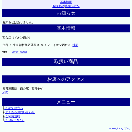
基本情報
取扱商品
|
店舗へｱｸｾｽ
お知らせ
お知らせはありません。
基本情報
西台店（イオン西台）
住所 ： 東京都板橋区蓮根３-８-１２ イオン西台３F
地図
TEL ：
0359160561
取扱い商品
お店へのアクセス
都営三田線 西台駅（徒歩1分）
地図
メニュー
├
初めての方へ
├
よくあるお問い合わせ
├
ご利用規約
└
ﾌﾟﾗｲﾊﾞｼｰﾎﾟﾘｼｰ
ページトップへ