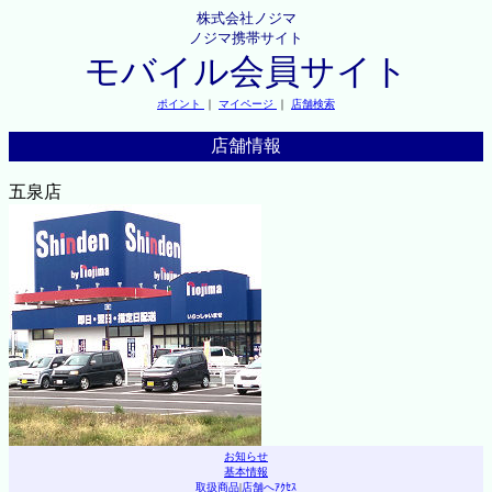
株式会社ノジマ
ノジマ携帯サイト
モバイル会員サイト
ポイント
｜
マイページ
｜
店舗検索
店舗情報
五泉店
お知らせ
基本情報
取扱商品
|
店舗へｱｸｾｽ