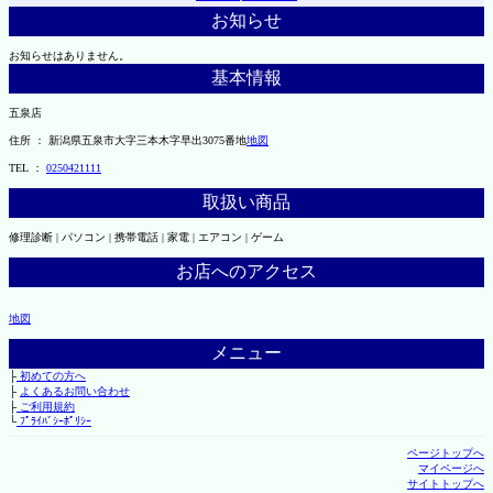
お知らせ
お知らせはありません。
基本情報
五泉店
住所 ： 新潟県五泉市大字三本木字早出3075番地
地図
TEL ：
0250421111
取扱い商品
修理診断 | パソコン | 携帯電話 | 家電 | エアコン | ゲーム
お店へのアクセス
地図
メニュー
├
初めての方へ
├
よくあるお問い合わせ
├
ご利用規約
└
ﾌﾟﾗｲﾊﾞｼｰﾎﾟﾘｼｰ
ページトップへ
マイページへ
サイトトップへ