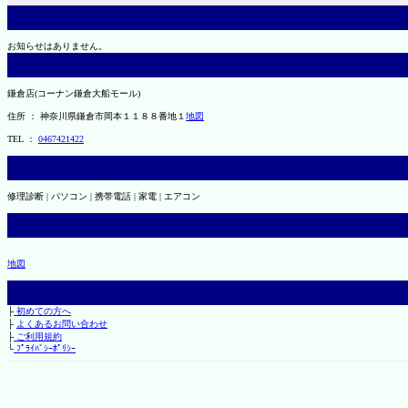
お知らせはありません。
鎌倉店(コーナン鎌倉大船モール)
住所 ： 神奈川県鎌倉市岡本１１８８番地１
地図
TEL ：
0467421422
修理診断 | パソコン | 携帯電話 | 家電 | エアコン
地図
├
初めての方へ
├
よくあるお問い合わせ
├
ご利用規約
└
ﾌﾟﾗｲﾊﾞｼｰﾎﾟﾘｼｰ