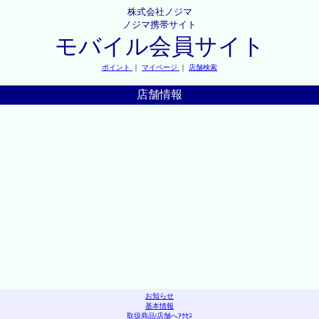
株式会社ノジマ
ノジマ携帯サイト
モバイル会員サイト
ポイント
｜
マイページ
｜
店舗検索
店舗情報
お知らせ
基本情報
取扱商品
|
店舗へｱｸｾｽ