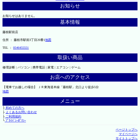
お知らせ
お知らせはありません。
基本情報
藤枝駅前店
住所 ： 藤枝市駅前3丁目20番1
地図
TEL ：
0546455551
取扱い商品
修理診断 | パソコン | 携帯電話 | 家電 | エアコン | ゲーム
お店へのアクセス
【電車でお越しの場合】 ＪＲ東海道本線「藤枝駅」北口より徒歩5分
地図
メニュー
├
初めての方へ
├
よくあるお問い合わせ
├
ご利用規約
└
ﾌﾟﾗｲﾊﾞｼｰﾎﾟﾘｼｰ
ページトップへ
マイページへ
サイトトップへ