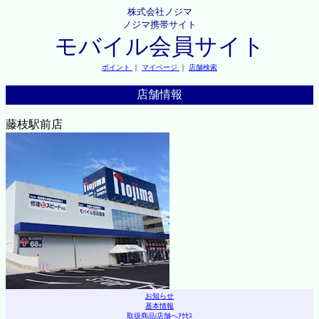
株式会社ノジマ
ノジマ携帯サイト
モバイル会員サイト
ポイント
｜
マイページ
｜
店舗検索
店舗情報
藤枝駅前店
お知らせ
基本情報
取扱商品
|
店舗へｱｸｾｽ