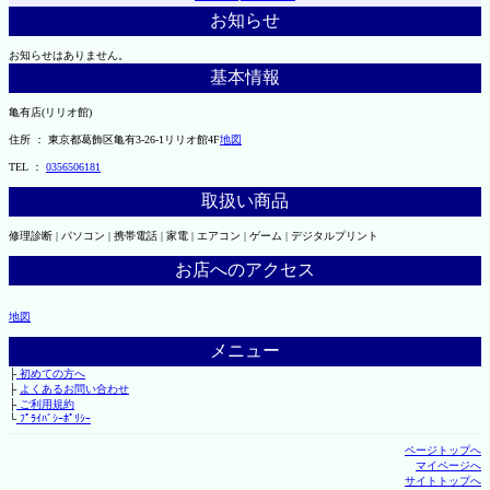
お知らせ
お知らせはありません。
基本情報
亀有店(リリオ館)
住所 ： 東京都葛飾区亀有3-26-1リリオ館4F
地図
TEL ：
0356506181
取扱い商品
修理診断 | パソコン | 携帯電話 | 家電 | エアコン | ゲーム | デジタルプリント
お店へのアクセス
地図
メニュー
├
初めての方へ
├
よくあるお問い合わせ
├
ご利用規約
└
ﾌﾟﾗｲﾊﾞｼｰﾎﾟﾘｼｰ
ページトップへ
マイページへ
サイトトップへ