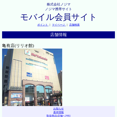
株式会社ノジマ
ノジマ携帯サイト
モバイル会員サイト
ポイント
｜
マイページ
｜
店舗検索
店舗情報
亀有店(リリオ館)
お知らせ
基本情報
取扱商品
|
店舗へｱｸｾｽ