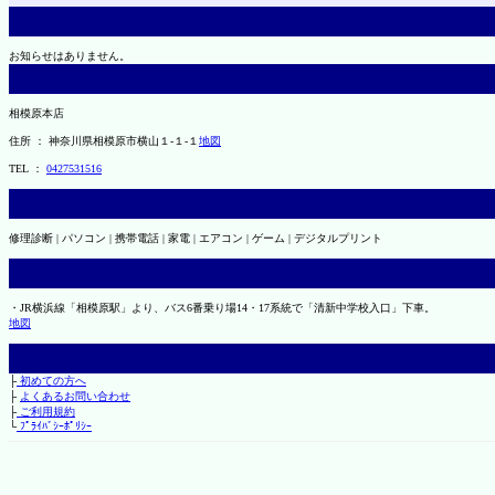
お知らせはありません。
相模原本店
住所 ： 神奈川県相模原市横山１-１-１
地図
TEL ：
0427531516
修理診断 | パソコン | 携帯電話 | 家電 | エアコン | ゲーム | デジタルプリント
・JR横浜線「相模原駅」より、バス6番乗り場14・17系統で「清新中学校入口」下車。
地図
├
初めての方へ
├
よくあるお問い合わせ
├
ご利用規約
└
ﾌﾟﾗｲﾊﾞｼｰﾎﾟﾘｼｰ