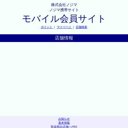
株式会社ノジマ
ノジマ携帯サイト
モバイル会員サイト
ポイント
｜
マイページ
｜
店舗検索
店舗情報
お知らせ
基本情報
取扱商品
|
店舗へｱｸｾｽ