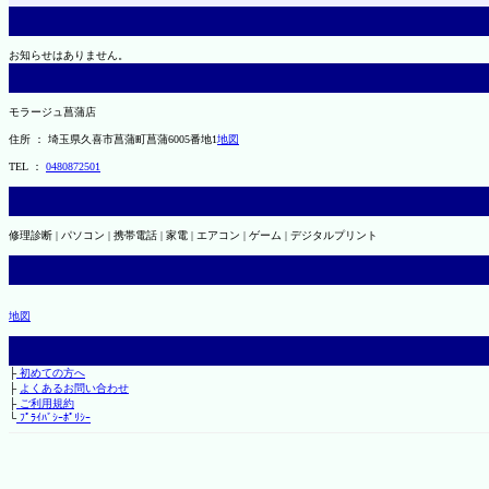
お知らせはありません。
モラージュ菖蒲店
住所 ： 埼玉県久喜市菖蒲町菖蒲6005番地1
地図
TEL ：
0480872501
修理診断 | パソコン | 携帯電話 | 家電 | エアコン | ゲーム | デジタルプリント
地図
├
初めての方へ
├
よくあるお問い合わせ
├
ご利用規約
└
ﾌﾟﾗｲﾊﾞｼｰﾎﾟﾘｼｰ