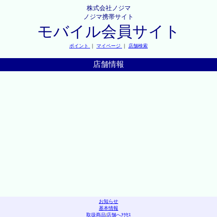
株式会社ノジマ
ノジマ携帯サイト
モバイル会員サイト
ポイント
｜
マイページ
｜
店舗検索
店舗情報
お知らせ
基本情報
取扱商品
|
店舗へｱｸｾｽ