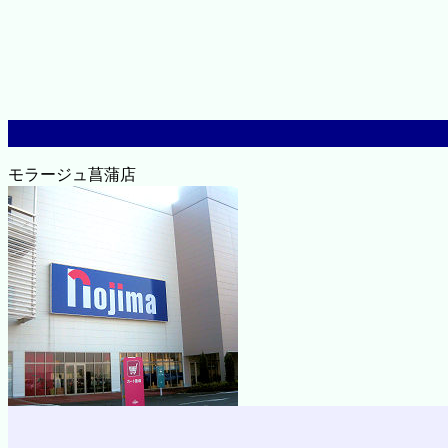
モラージュ菖蒲店