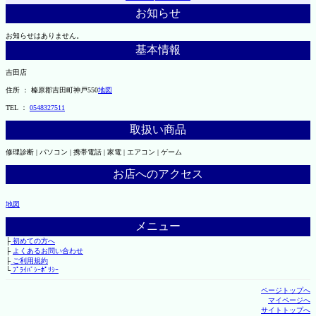
お知らせ
お知らせはありません。
基本情報
吉田店
住所 ： 榛原郡吉田町神戸550
地図
TEL ：
0548327511
取扱い商品
修理診断 | パソコン | 携帯電話 | 家電 | エアコン | ゲーム
お店へのアクセス
地図
メニュー
├
初めての方へ
├
よくあるお問い合わせ
├
ご利用規約
└
ﾌﾟﾗｲﾊﾞｼｰﾎﾟﾘｼｰ
ページトップへ
マイページへ
サイトトップへ