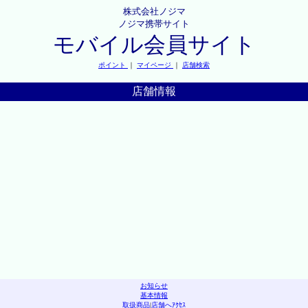
株式会社ノジマ
ノジマ携帯サイト
モバイル会員サイト
ポイント
｜
マイページ
｜
店舗検索
店舗情報
お知らせ
基本情報
取扱商品
|
店舗へｱｸｾｽ