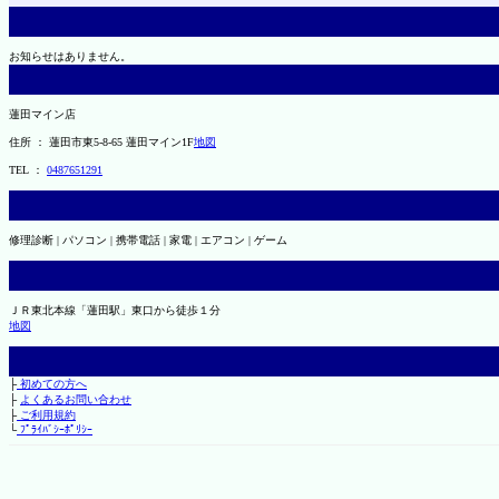
お知らせはありません。
蓮田マイン店
住所 ： 蓮田市東5-8-65 蓮田マイン1F
地図
TEL ：
0487651291
修理診断 | パソコン | 携帯電話 | 家電 | エアコン | ゲーム
ＪＲ東北本線「蓮田駅」東口から徒歩１分
地図
├
初めての方へ
├
よくあるお問い合わせ
├
ご利用規約
└
ﾌﾟﾗｲﾊﾞｼｰﾎﾟﾘｼｰ