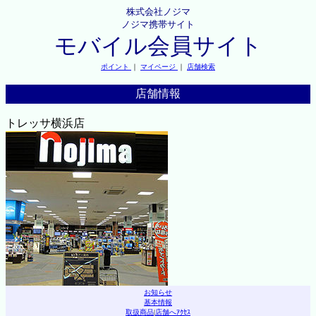
株式会社ノジマ
ノジマ携帯サイト
モバイル会員サイト
ポイント
｜
マイページ
｜
店舗検索
店舗情報
トレッサ横浜店
お知らせ
基本情報
取扱商品
|
店舗へｱｸｾｽ