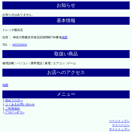
お知らせ
お知らせはありません。
基本情報
トレッサ横浜店
住所 ： 神奈川県横浜市港北区師岡町700番地
地図
TEL ：
0455335631
取扱い商品
修理診断 | パソコン | 携帯電話 | 家電 | エアコン | ゲーム
お店へのアクセス
地図
メニュー
├
初めての方へ
├
よくあるお問い合わせ
├
ご利用規約
└
ﾌﾟﾗｲﾊﾞｼｰﾎﾟﾘｼｰ
ページトップへ
マイページへ
サイトトップへ