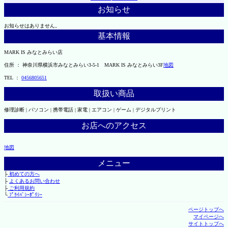
お知らせ
お知らせはありません。
基本情報
MARK IS みなとみらい店
住所 ： 神奈川県横浜市みなとみらい3-5-1 MARK IS みなとみらい3F
地図
TEL ：
0456805651
取扱い商品
修理診断 | パソコン | 携帯電話 | 家電 | エアコン | ゲーム | デジタルプリント
お店へのアクセス
地図
メニュー
├
初めての方へ
├
よくあるお問い合わせ
├
ご利用規約
└
ﾌﾟﾗｲﾊﾞｼｰﾎﾟﾘｼｰ
ページトップへ
マイページへ
サイトトップへ