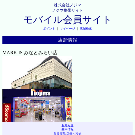
株式会社ノジマ
ノジマ携帯サイト
モバイル会員サイト
ポイント
｜
マイページ
｜
店舗検索
店舗情報
MARK IS みなとみらい店
お知らせ
基本情報
取扱商品
|
店舗へｱｸｾｽ