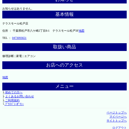
お知らせはありません。
基本情報
テラスモール松戸店
住所 ： 千葉県松戸市八ケ崎2丁目8-1 テラスモール松戸3F
地図
TEL ：
0473093651
取扱い商品
修理診断 | 家電 | エアコン
お店へのアクセス
地図
メニュー
├
初めての方へ
├
よくあるお問い合わせ
├
ご利用規約
└
ﾌﾟﾗｲﾊﾞｼｰﾎﾟﾘｼｰ
ページトップへ
マイページへ
サイトトップへ
ログアウト