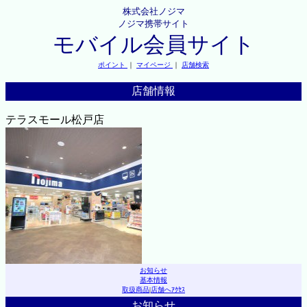
株式会社ノジマ
ノジマ携帯サイト
モバイル会員サイト
ポイント
｜
マイページ
｜
店舗検索
店舗情報
テラスモール松戸店
お知らせ
基本情報
取扱商品
|
店舗へｱｸｾｽ
お知らせ