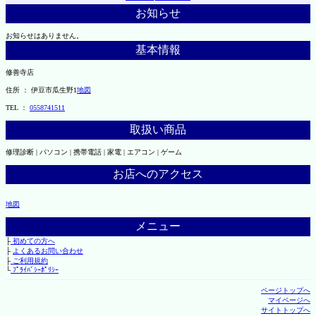
お知らせ
お知らせはありません。
基本情報
修善寺店
住所 ： 伊豆市瓜生野1
地図
TEL ：
0558741511
取扱い商品
修理診断 | パソコン | 携帯電話 | 家電 | エアコン | ゲーム
お店へのアクセス
地図
メニュー
├
初めての方へ
├
よくあるお問い合わせ
├
ご利用規約
└
ﾌﾟﾗｲﾊﾞｼｰﾎﾟﾘｼｰ
ページトップへ
マイページへ
サイトトップへ