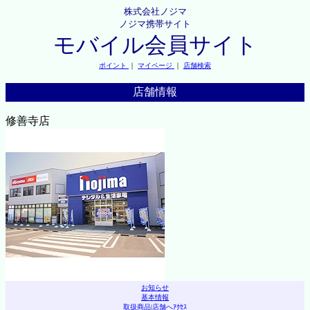
株式会社ノジマ
ノジマ携帯サイト
モバイル会員サイト
ポイント
｜
マイページ
｜
店舗検索
店舗情報
修善寺店
お知らせ
基本情報
取扱商品
|
店舗へｱｸｾｽ