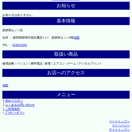
お知らせ
お知らせはありません。
基本情報
新静岡セノバ店
住所 ： 静岡県静岡市葵区鷹匠1-1-1 新静岡セノバ4階
地図
TEL ：
0546533301
取扱い商品
修理診断 | パソコン | 携帯電話 | 家電 | エアコン | ゲーム | デジタルプリント
お店へのアクセス
地図
メニュー
├
初めての方へ
├
よくあるお問い合わせ
├
ご利用規約
└
ﾌﾟﾗｲﾊﾞｼｰﾎﾟﾘｼｰ
ページトップへ
マイページへ
サイトトップへ