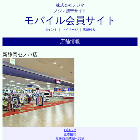
株式会社ノジマ
ノジマ携帯サイト
モバイル会員サイト
ポイント
｜
マイページ
｜
店舗検索
店舗情報
新静岡セノバ店
お知らせ
基本情報
取扱商品
|
店舗へｱｸｾｽ