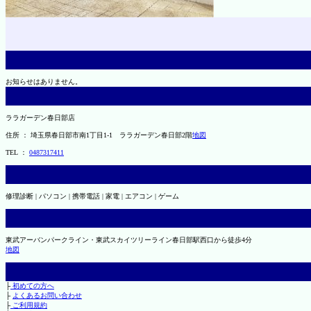
お知らせはありません。
ララガーデン春日部店
住所 ： 埼玉県春日部市南1丁目1-1 ララガーデン春日部2階
地図
TEL ：
0487317411
修理診断 | パソコン | 携帯電話 | 家電 | エアコン | ゲーム
東武アーバンパークライン・東武スカイツリーライン春日部駅西口から徒歩4分
地図
├
初めての方へ
├
よくあるお問い合わせ
├
ご利用規約