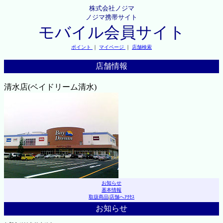
株式会社ノジマ
ノジマ携帯サイト
モバイル会員サイト
ポイント
｜
マイページ
｜
店舗検索
店舗情報
清水店(ベイドリーム清水)
お知らせ
基本情報
取扱商品
|
店舗へｱｸｾｽ
お知らせ