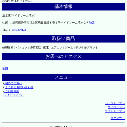
お知らせはありません。
基本情報
清水店(ベイドリーム清水)
住所 ： 静岡県静岡市清水区駒越北町８番１号ベイドリーム清水２Ｆ
地図
TEL ：
0543370121
取扱い商品
修理診断 | パソコン | 携帯電話 | 家電 | エアコン | ゲーム | デジタルプリント
お店へのアクセス
地図
メニュー
├
初めての方へ
├
よくあるお問い合わせ
├
ご利用規約
└
ﾌﾟﾗｲﾊﾞｼｰﾎﾟﾘｼｰ
ページトップへ
マイページへ
サイトトップへ
ログアウト