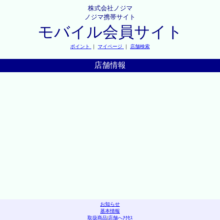
株式会社ノジマ
ノジマ携帯サイト
モバイル会員サイト
ポイント
｜
マイページ
｜
店舗検索
店舗情報
お知らせ
基本情報
取扱商品
|
店舗へｱｸｾｽ