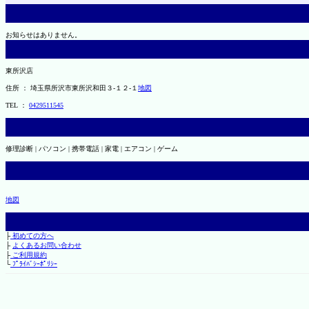
お知らせはありません。
東所沢店
住所 ： 埼玉県所沢市東所沢和田３-１２-１
地図
TEL ：
0429511545
修理診断 | パソコン | 携帯電話 | 家電 | エアコン | ゲーム
地図
├
初めての方へ
├
よくあるお問い合わせ
├
ご利用規約
└
ﾌﾟﾗｲﾊﾞｼｰﾎﾟﾘｼｰ