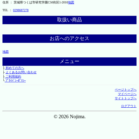
住所 ： 茨城県つくば市研究学園C50街区1-2010
地図
TEL ：
0298687278
取扱い商品
お店へのアクセス
地図
メニュー
├
初めての方へ
├
よくあるお問い合わせ
├
ご利用規約
└
ﾌﾟﾗｲﾊﾞｼｰﾎﾟﾘｼｰ
ページトップへ
マイページへ
サイトトップへ
ログアウト
© 2026 Nojima.