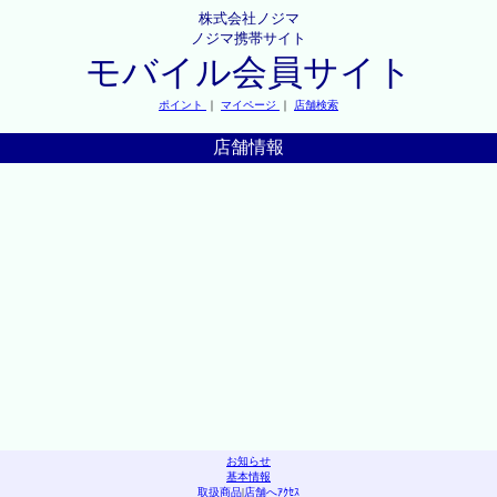
株式会社ノジマ
ノジマ携帯サイト
モバイル会員サイト
ポイント
｜
マイページ
｜
店舗検索
店舗情報
お知らせ
基本情報
取扱商品
|
店舗へｱｸｾｽ