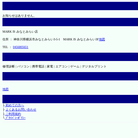
お知らせはありません。
MARK IS みなとみらい店
住所 ： 神奈川県横浜市みなとみらい3-5-1 MARK IS みなとみらい3F
地図
TEL ：
0456805651
修理診断 | パソコン | 携帯電話 | 家電 | エアコン | ゲーム | デジタルプリント
地図
├
初めての方へ
├
よくあるお問い合わせ
├
ご利用規約
└
ﾌﾟﾗｲﾊﾞｼｰﾎﾟﾘｼｰ