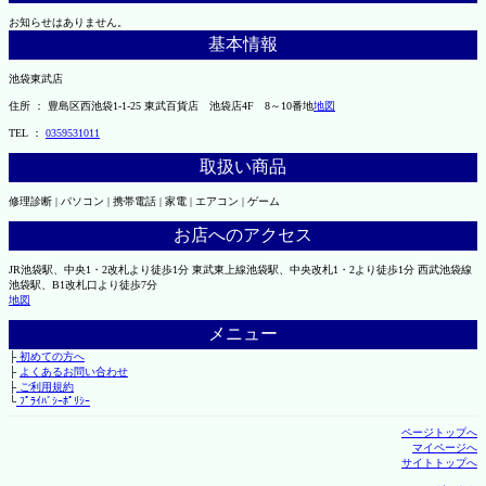
お知らせはありません。
基本情報
池袋東武店
住所 ： 豊島区西池袋1-1-25 東武百貨店 池袋店4F 8～10番地
地図
TEL ：
0359531011
取扱い商品
修理診断 | パソコン | 携帯電話 | 家電 | エアコン | ゲーム
お店へのアクセス
JR池袋駅、中央1・2改札より徒歩1分 東武東上線池袋駅、中央改札1・2より徒歩1分 西武池袋線
池袋駅、B1改札口より徒歩7分
地図
メニュー
├
初めての方へ
├
よくあるお問い合わせ
├
ご利用規約
└
ﾌﾟﾗｲﾊﾞｼｰﾎﾟﾘｼｰ
ページトップへ
マイページへ
サイトトップへ