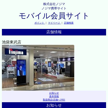
株式会社ノジマ
ノジマ携帯サイト
モバイル会員サイト
ポイント
｜
マイページ
｜
店舗検索
店舗情報
池袋東武店
お知らせ
基本情報
取扱商品
|
店舗へｱｸｾｽ
お知らせ