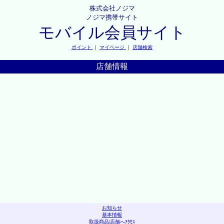
株式会社ノジマ
ノジマ携帯サイト
モバイル会員サイト
ポイント
｜
マイページ
｜
店舗検索
店舗情報
お知らせ
基本情報
取扱商品
|
店舗へｱｸｾｽ