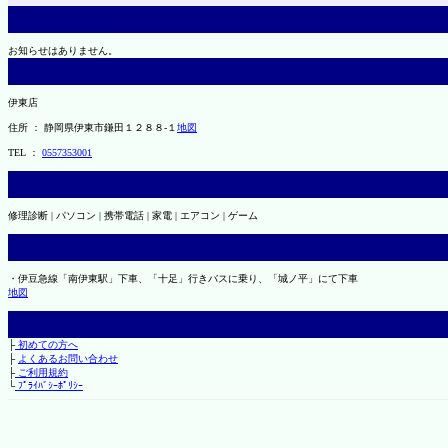
お知らせはありません。
伊東店
住所 ： 静岡県伊東市鎌田１２８８-１
地図
TEL ：
0557353001
修理診断 | パソコン | 携帯電話 | 家電 | エアコン | ゲーム
・伊豆急線「南伊東駅」下車、「十足」行きバスに乗り、「城ノ平」にて下車
地図
├
初めての方へ
├
よくあるお問い合わせ
├
ご利用規約
└
ﾌﾟﾗｲﾊﾞｼｰﾎﾟﾘｼｰ