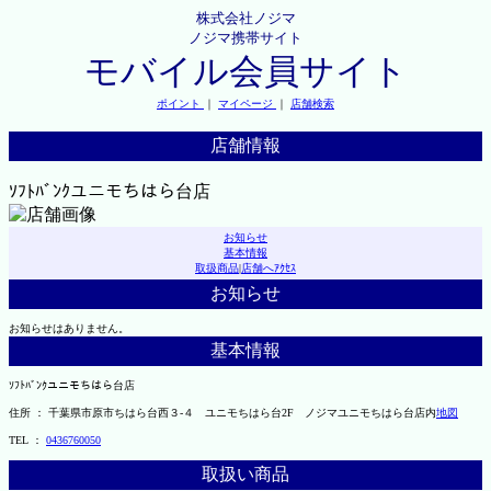
株式会社ノジマ
ノジマ携帯サイト
モバイル会員サイト
ポイント
｜
マイページ
｜
店舗検索
店舗情報
ｿﾌﾄﾊﾞﾝｸユニモちはら台店
お知らせ
基本情報
取扱商品
|
店舗へｱｸｾｽ
お知らせ
お知らせはありません。
基本情報
ｿﾌﾄﾊﾞﾝｸユニモちはら台店
住所 ： 千葉県市原市ちはら台西３-４ ユニモちはら台2F ノジマユニモちはら台店内
地図
TEL ：
0436760050
取扱い商品