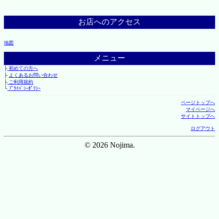
お店へのアクセス
地図
メニュー
├
初めての方へ
├
よくあるお問い合わせ
├
ご利用規約
└
ﾌﾟﾗｲﾊﾞｼｰﾎﾟﾘｼｰ
ページトップへ
マイページへ
サイトトップへ
ログアウト
© 2026 Nojima.