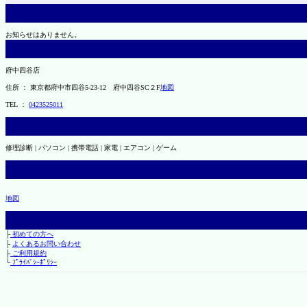
お知らせはありません。
府中四谷店
住所 ： 東京都府中市四谷5-23-12 府中四谷SC２F
地図
TEL ：
0423525011
修理診断 | パソコン | 携帯電話 | 家電 | エアコン | ゲーム
地図
├
初めての方へ
├
よくあるお問い合わせ
├
ご利用規約
└
ﾌﾟﾗｲﾊﾞｼｰﾎﾟﾘｼｰ