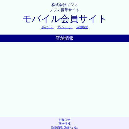
株式会社ノジマ
ノジマ携帯サイト
モバイル会員サイト
ポイント
｜
マイページ
｜
店舗検索
店舗情報
お知らせ
基本情報
取扱商品
|
店舗へｱｸｾｽ