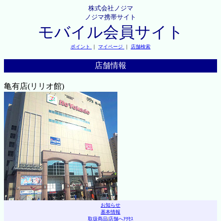
株式会社ノジマ
ノジマ携帯サイト
モバイル会員サイト
ポイント
｜
マイページ
｜
店舗検索
店舗情報
亀有店(リリオ館)
お知らせ
基本情報
取扱商品
|
店舗へｱｸｾｽ