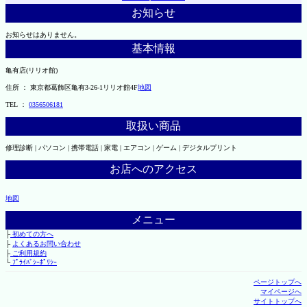
お知らせ
お知らせはありません。
基本情報
亀有店(リリオ館)
住所 ： 東京都葛飾区亀有3-26-1リリオ館4F
地図
TEL ：
0356506181
取扱い商品
修理診断 | パソコン | 携帯電話 | 家電 | エアコン | ゲーム | デジタルプリント
お店へのアクセス
地図
メニュー
├
初めての方へ
├
よくあるお問い合わせ
├
ご利用規約
└
ﾌﾟﾗｲﾊﾞｼｰﾎﾟﾘｼｰ
ページトップへ
マイページへ
サイトトップへ