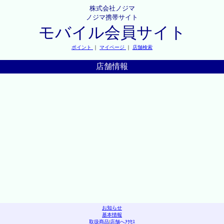
株式会社ノジマ
ノジマ携帯サイト
モバイル会員サイト
ポイント
｜
マイページ
｜
店舗検索
店舗情報
お知らせ
基本情報
取扱商品
|
店舗へｱｸｾｽ