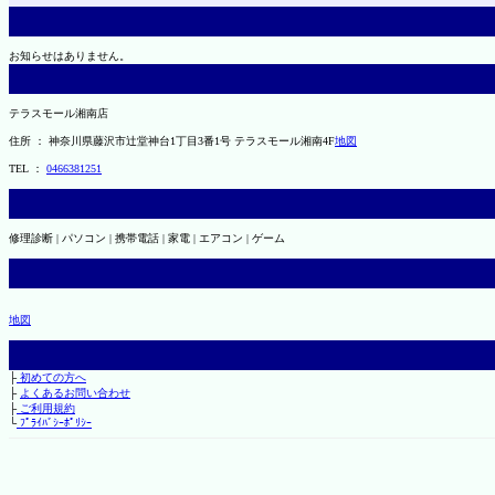
お知らせはありません。
テラスモール湘南店
住所 ： 神奈川県藤沢市辻堂神台1丁目3番1号 テラスモール湘南4F
地図
TEL ：
0466381251
修理診断 | パソコン | 携帯電話 | 家電 | エアコン | ゲーム
地図
├
初めての方へ
├
よくあるお問い合わせ
├
ご利用規約
└
ﾌﾟﾗｲﾊﾞｼｰﾎﾟﾘｼｰ