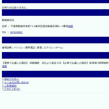
お知らせはありません。
船橋東武店
住所 ： 千葉県船橋市本町7-1-1東武百貨店船橋店3階1～3番地
地図
TEL ：
0474243661
修理診断 | パソコン | 携帯電話 | 家電 | エアコン | ゲーム
【電車でお越しの場合】 JR船橋駅 北口より徒歩３分 【お車でお越しの場合】 駐車場 2時間無料 （
地図
├
初めての方へ
├
よくあるお問い合わせ
├
ご利用規約
└
ﾌﾟﾗｲﾊﾞｼｰﾎﾟﾘｼｰ