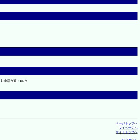
 駐車場台数：187台
ページトップへ
マイページへ
サイトトップへ
ログアウト